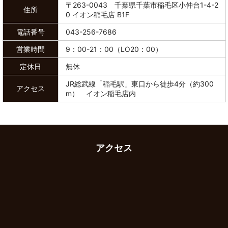
〒263-0043 千葉県千葉市稲毛区小仲台1-4-2
住所
0 イオン稲毛店 B1F
電話番号
043-256-7686
営業時間
9：00-21：00（LO20：00）
定休日
無休
JR総武線「稲毛駅」東口から徒歩4分（約300
アクセス
m） イオン稲毛店内
アクセス