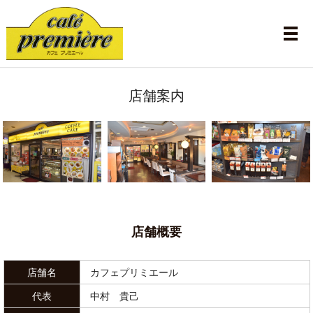
メ
店舗案内
店舗概要
店舗名
カフェプリミエール
代表
中村 貴己